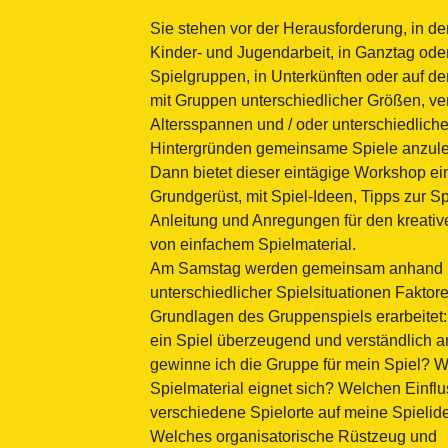
Sie stehen vor der Herausforderung, in de
Kinder- und Jugendarbeit, in Ganztag oder
Spielgruppen, in Unterkünften oder auf de
mit Gruppen unterschiedlicher Größen, v
Altersspannen und / oder unterschiedliche
Hintergründen gemeinsame Spiele anzule
Dann bietet dieser eintägige Workshop ei
Grundgerüst, mit Spiel-Ideen, Tipps zur Sp
Anleitung und Anregungen für den kreativ
von einfachem Spielmaterial.
Am Samstag werden gemeinsam anhand
unterschiedlicher Spielsituationen Faktor
Grundlagen des Gruppenspiels erarbeitet: 
ein Spiel überzeugend und verständlich a
gewinne ich die Gruppe für mein Spiel? 
Spielmaterial eignet sich? Welchen Einfl
verschiedene Spielorte auf meine Spieli
Welches organisatorische Rüstzeug und