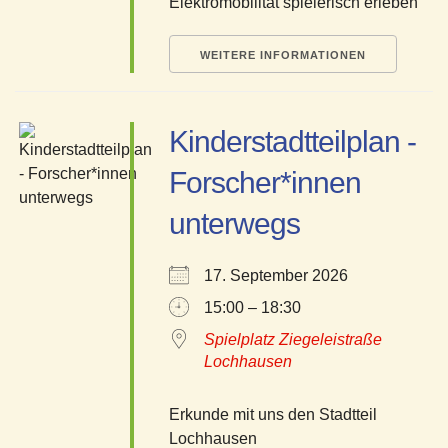
Elektromobilität spielerisch erleben
WEITERE INFORMATIONEN
Kinderstadtteilplan -
Forscher*innen
unterwegs
17. September 2026
15:00 – 18:30
Spielplatz Ziegeleistraße
Lochhausen
Erkunde mit uns den Stadtteil
Lochhausen