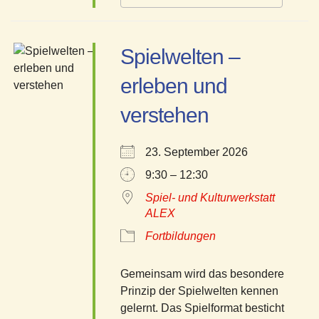
Spielwelten –
erleben und
verstehen
23. September 2026
9:30 – 12:30
Spiel- und Kulturwerkstatt
ALEX
Fortbildungen
Gemeinsam wird das besondere
Prinzip der Spielwelten kennen
gelernt. Das Spielformat besticht