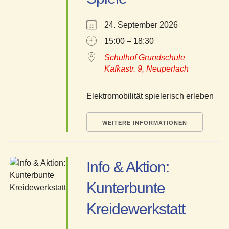
24. September 2026
15:00 – 18:30
Schulhof Grundschule
Kafkastr. 9, Neuperlach
Elektromobilität spielerisch erleben
WEITERE INFORMATIONEN
Info & Aktion:
Kunterbunte
Kreidewerkstatt