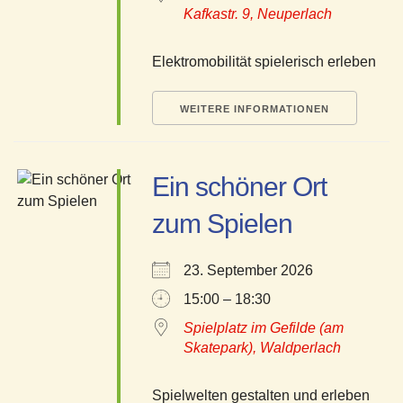
Kafkastr. 9, Neuperlach
Elektromobilität spielerisch erleben
WEITERE INFORMATIONEN
Ein schöner Ort
zum Spielen
23. September 2026
15:00 – 18:30
Spielplatz im Gefilde (am
Skatepark), Waldperlach
Spielwelten gestalten und erleben