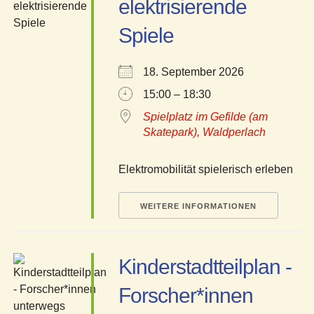
elektrisierende
Spiele
18. September 2026
15:00 – 18:30
Spielplatz im Gefilde (am
Skatepark), Waldperlach
Elektromobilität spielerisch erleben
WEITERE INFORMATIONEN
Kinderstadtteilplan -
Forscher*innen