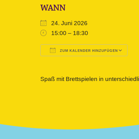
WANN
24. Juni 2026
15:00 – 18:30
ZUM KALENDER HINZUFÜGEN
ICS herunterladen
Google Kalender
iCalendar
Office 365
Outlook L
Spaß mit Brettspielen in unterschied