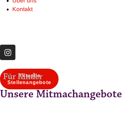
Über uns
Kontakt
Für Kinder
Aktuelle
Stellenangebote
Unsere Mitmachangebote