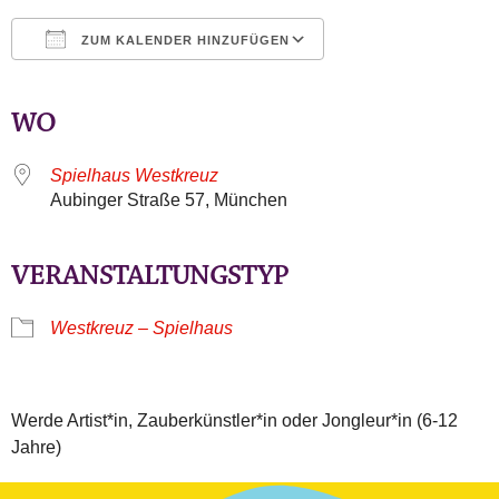
ZUM KALENDER HINZUFÜGEN
ICS herunterladen
Google Kalender
iCalendar
Office 365
Outlook Live
WO
Spielhaus Westkreuz
Aubinger Straße 57, München
VERANSTALTUNGSTYP
Westkreuz – Spielhaus
Werde Artist*in, Zauberkünstler*in oder Jongleur*in (6-12
Jahre)