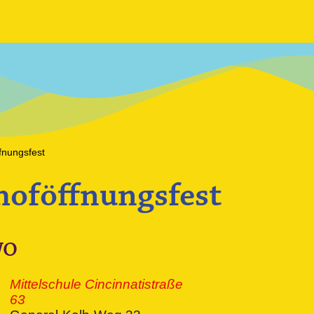
fnungsfest
hoföffnungsfest
WO
Mittelschule Cincinnatistraße
63