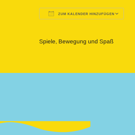
ZUM KALENDER HINZUFÜGEN
ICS herunterladen
Google Kalender
iCalendar
Office 365
Outlook L
Spiele, Bewegung und Spaß