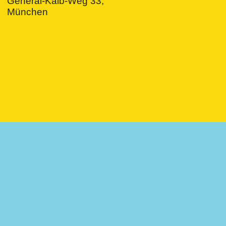
General-Kalb-Weg 33,
München
ive