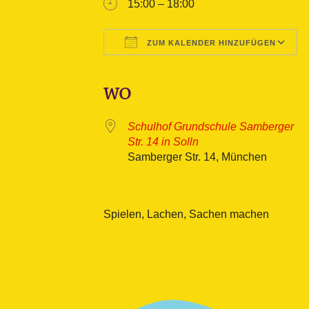
15:00 – 18:00
ZUM KALENDER HINZUFÜGEN
ICS herunterladen
Google Kalender
iCalendar
Office 365
Outlook L
WO
Schulhof Grundschule Samberger
Str. 14 in Solln
Samberger Str. 14, München
Spielen, Lachen, Sachen machen