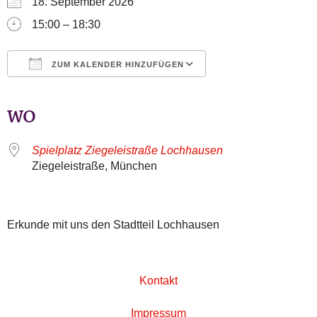
18. September 2026
15:00 – 18:30
ZUM KALENDER HINZUFÜGEN
ICS herunterladen
Google Kalender
iCalendar
Office 365
Outlook Live
WO
Spielplatz Ziegeleistraße Lochhausen
Ziegeleistraße, München
Erkunde mit uns den Stadtteil Lochhausen
Kontakt
Impressum