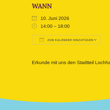
WANN
10. Juni 2026
14:00 – 18:00
ZUM KALENDER HINZUFÜGEN
ICS herunterladen
Google Kalender
iCalendar
Office 365
Outlook L
Erkunde mit uns den Stadtteil Loch