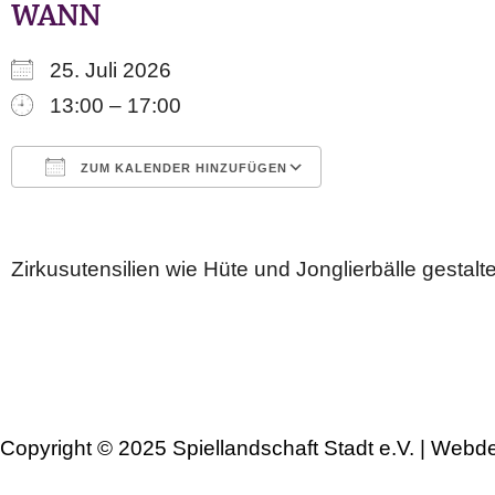
WANN
25. Juli 2026
13:00 – 17:00
ZUM KALENDER HINZUFÜGEN
ICS herunterladen
Google Kalender
iCalendar
Office 365
Outlook Live
Zirkusutensilien wie Hüte und Jonglierbälle gestalt
Copyright © 2025 Spiellandschaft Stadt e.V. | Webd