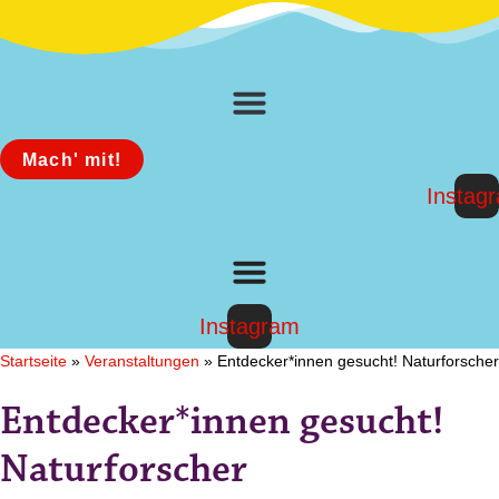
Zum
Inhalt
springen
Mach' mit!
Instag
Instagram
Startseite
»
Veranstaltungen
»
Entdecker*innen gesucht! Naturforscher
Entdecker*innen gesucht!
Naturforscher