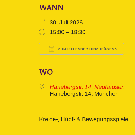
WANN
30. Juli 2026
15:00 – 18:30
ZUM KALENDER HINZUFÜGEN
ICS herunterladen
Google Kalender
iCalendar
Office 365
Outlook L
WO
Hanebergstr. 14, Neuhausen
Hanebergstr. 14, München
Kreide-, Hüpf- & Bewegungsspiele