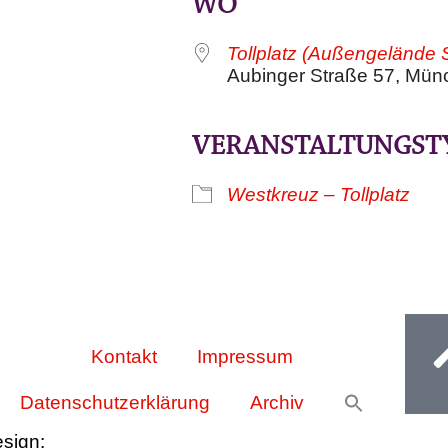
WO
Tollplatz (Außengelände 
Aubinger Straße 57, Mün
VERANSTALTUNGST
Westkreuz – Tollplatz
Ge
Kontakt
Impressum
Datenschutzerklärung
Archiv
esign:
Oliver Wick >> gestaltet Kommunikation