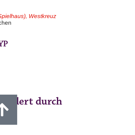
Spielhaus), Westkreuz
chen
YP
fördert durch