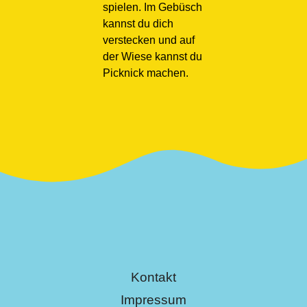
spielen. Im Gebüsch
kannst du dich
verstecken und auf
der Wiese kannst du
Picknick machen.
Kontakt
Impressum