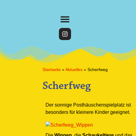
Startseite
»
Aktuelles
»
Scherfweg
Scherfweg
Der sonnige Posthäuschenspielplatz ist
besonders für kleinere Kinder geeignet.
Die
Wippen
, die
Schaukeltiere
und das