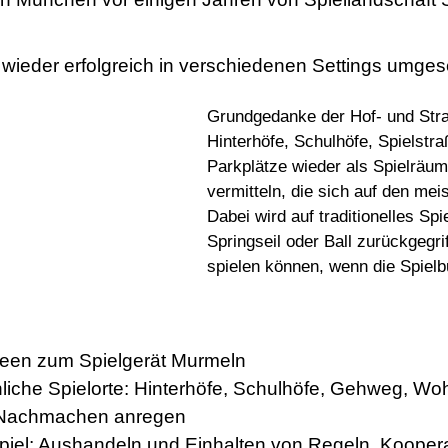
ieder erfolgreich in verschiedenen Settings umgese
Grundgedanke der Hof- und Stra
Hinterhöfe, Schulhöfe, Spielst
Parkplätze wieder als Spielräu
vermitteln, die sich auf den mei
Dabei wird auf traditionelles Sp
Springseil oder Ball zurückgegri
spielen können, wenn die Spielb
ideen zum Spielgerät Murmeln
hnliche Spielorte: Hinterhöfe, Schulhöfe, Gehweg, 
um Nachmachen anregen
iel: Aushandeln und Einhalten von Regeln, Kooperat