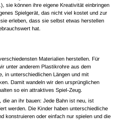
), sie können ihre eigene Kreativität einbringen
enes Spielgerät, das nicht viel kostet und zur
ie erleben, dass sie selbst etwas herstellen
ebrauchswert hat.
erschiedensten Materialien herstellen. Für
ir unter anderem Plastikrohre aus dem
e, in unterschiedlichen Längen und mit
en. Damit wandeln wir den ursprünglichen
lten so ein attraktives Spiel-Zeug.
die an ihr bauen: Jede Bahn ist neu, ist
dert werden. Die Kinder haben unterschiedliche
 konstruieren oder einfach nur spielen und die