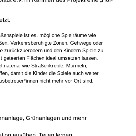
tzt.
ßenspiele ist es, mögliche Spielräume wie
raßen, Verkehrsberuhigte Zonen, Gehwege oder
me zurückzuerobern und den Kindern Spiele zu
st geteerten Flächen ideal umsetzen lassen.
ielmaterial wie Straßenkreide, Murmeln,
ffen, damit die Kinder die Spiele auch weiter
usbetreuer*innen nicht mehr vor Ort sind.
Wohnanlage, Grünanlagen und mehr
ion ausüben, Teilen lernen,