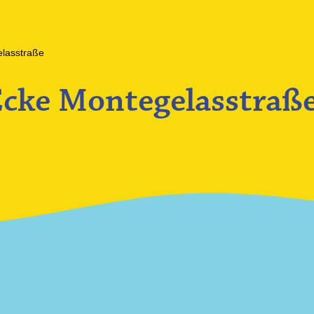
elasstraße
Ecke Montegelasstraß