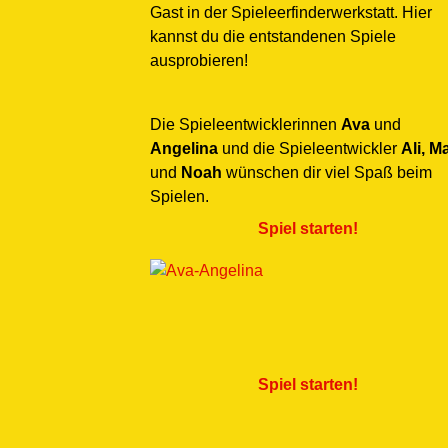
Gast in der Spieleerfinderwerkstatt. Hier
kannst du die entstandenen Spiele
ausprobieren!
Die Spieleentwicklerinnen
Ava
und
Angelina
und die Spieleentwickler
Ali, M
und
Noah
wünschen dir viel Spaß beim
Spielen.
Spiel starten!
Spiel starten!