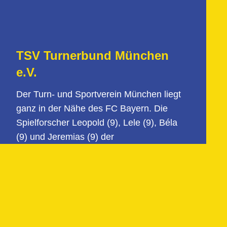
TSV Turnerbund München
e.V.
Der Turn- und Sportverein München liegt
ganz in der Nähe des FC Bayern. Die
Spielforscher Leopold (9), Lele (9), Béla
(9) und Jeremias (9) der