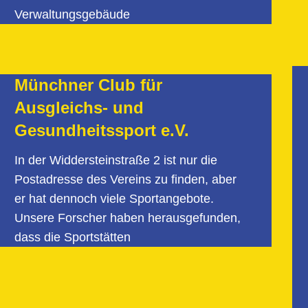
Verwaltungsgebäude
Münchner Club für
Ausgleichs- und
Gesundheitssport e.V.
In der Widdersteinstraße 2 ist nur die
Postadresse des Vereins zu finden, aber
er hat dennoch viele Sportangebote.
Unsere Forscher haben herausgefunden,
dass die Sportstätten