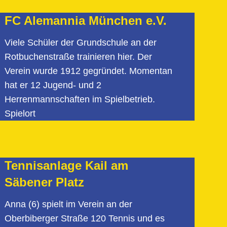
FC Alemannia München e.V.
Viele Schüler der Grundschule an der
Rotbuchenstraße trainieren hier. Der
Verein wurde 1912 gegründet. Momentan
hat er 12 Jugend- und 2
Herrenmannschaften im Spielbetrieb.
Spielort
Tennisanlage Kail am
Säbener Platz
Anna (6) spielt im Verein an der
Oberbiberger Straße 120 Tennis und es