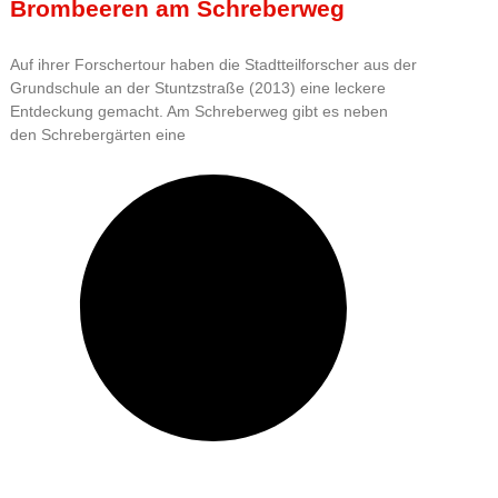
Brombeeren am Schreberweg
Auf ihrer Forschertour haben die Stadtteilforscher aus der
Grundschule an der Stuntzstraße (2013) eine leckere
Entdeckung gemacht. Am Schreberweg gibt es neben
den Schrebergärten eine