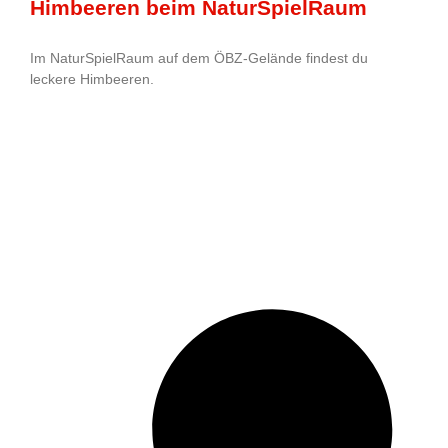
Himbeeren beim NaturSpielRaum
Im NaturSpielRaum auf dem ÖBZ-Gelände findest du
leckere Himbeeren.